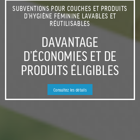
SUBVENTIONS POUR COUCHES ET PRODUITS
D’HYGIÈNE FÉMININE LAVABLES ET
LANCEMENT DE LA
VISITEZ LA PAGE OFFICIELLE ET LES OUTILS
RÉUTILISABLES
DE
PLANIFICATION
DAVANTAGE
L’INVENTAIRE DU
STRATÉGIQUE DE LA MRC
D’ÉCONOMIES ET DE
PATRIMOINE BÂTI
ET DU PAÉE
PRODUITS ÉLIGIBLES
Consultez les détails
Consultez les détails
Consultez les détails