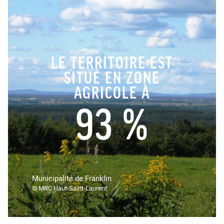
LE TERRITOIRE EST
SITUÉ EN ZONE
AGRICOLE À
93 %
Municipalité de Franklin
© MRC Haut-Saint-Laurent